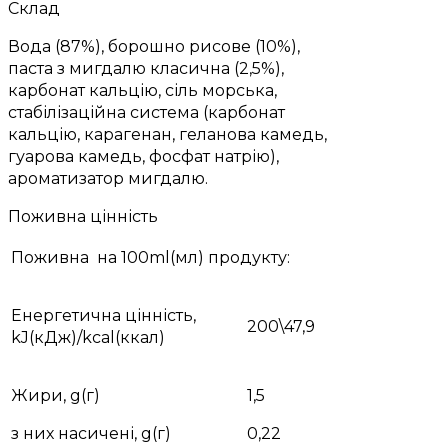
Склад
Вода (87%), борошно рисове (10%),
паста з мигдалю класична (2,5%),
карбонат кальцію, сіль морська,
стабілізаційна система (карбонат
кальцію, карагенан, геланова камедь,
гуарова камедь, фосфат натрію),
ароматизатор мигдалю.
Поживна цінність
Поживна на 100ml(мл) продукту:
Енергетична цінність,
200\47,9
kJ(кДж)/kcal(ккал)
Жири, g(г)
1,5
з них насичені, g(г)
0,22