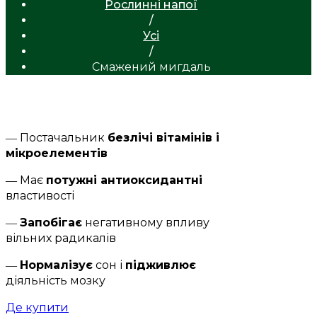
Рослинні напої
/
Усі
/
Смажений мигдаль
― Постачальник
безлічі вітамінів і
мікроелементів
― Має
потужні антиоксидантні
властивості
―
Запобігає
негативному впливу
вільних радикалів
―
Нормалізує
сон і
підживлює
діяльність мозку
Де купити