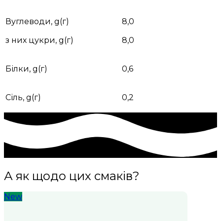
Вуглеводи, g(г)
8,0
з них цукри, g(г)
8,0
Білки, g(г)
0,6
Сіль, g(г)
0,2
А як щодо цих смаків?
New