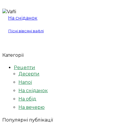
На сніданок
Пісні вівсяні вафлі
Категорії
Рецепти
Десерти
Напої
На сніданок
На обід
На вечерю
Популярні публікації