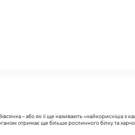
сянка – або як її ще називають «найкорисніша з каш»
організм отримає ще більше рослинного білку та харч