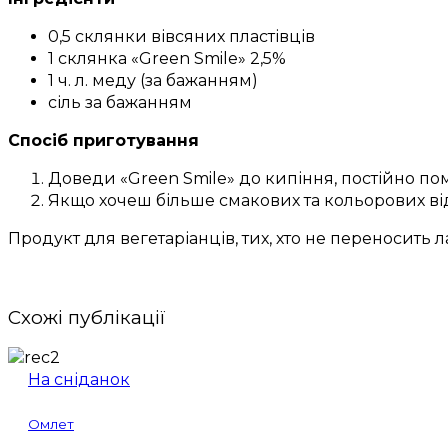
0,5 склянки вівсяних пластівців
1 склянка «Green Smile» 2,5%
1 ч. л. меду (за бажанням)
сіль за бажанням
Спосіб приготування
Доведи «Green Smile» до кипіння, постійно помі
Якщо хочеш більше смакових та кольорових відт
Продукт для вегетаріанців, тих, хто не переносить л
Схожі публікації
На сніданок
Омлет