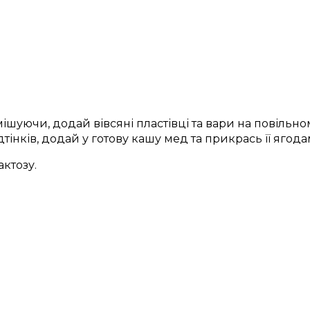
шуючи, додай вівсяні пластівці та вари на повільному
інків, додай у готову кашу мед та прикрась її ягод
актозу.