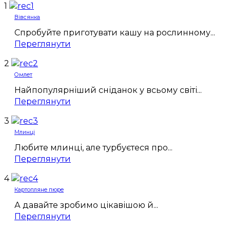
1
Вівсянка
Спробуйте приготувати кашу на рослинному...
Переглянути
2
Омлет
Найпопулярніший сніданок у всьому світі...
Переглянути
3
Млинці
Любите млинці, але турбуєтеся про...
Переглянути
4
Картопляне пюре
А давайте зробимо цікавішою й...
Переглянути