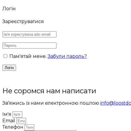
Логін
Зареєструватися
Пам'ятай мене.
Забули пароль?
Не соромся нам написати
Зв’яжись із нами електронною поштою
info@loostd
Ім'я
Email
Телефон