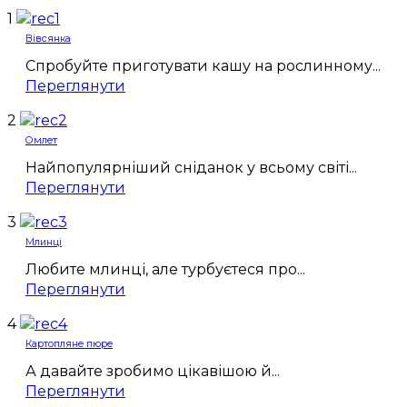
1
Вівсянка
Спробуйте приготувати кашу на рослинному...
Переглянути
2
Омлет
Найпопулярніший сніданок у всьому світі...
Переглянути
3
Млинці
Любите млинці, але турбуєтеся про...
Переглянути
4
Картопляне пюре
А давайте зробимо цікавішою й...
Переглянути