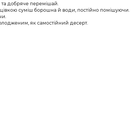
 та добряче перемішай.
 цівкою суміш борошна й води, постійно помішуючи.
чи.
олодженим, як самостійний десерт.