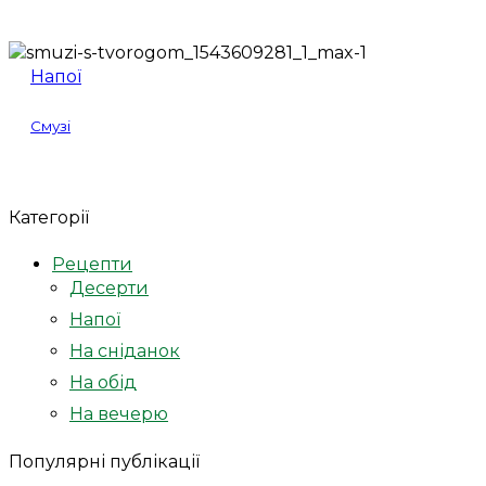
Напої
Смузі
Категорії
Рецепти
Десерти
Напої
На сніданок
На обід
На вечерю
Популярні публікації