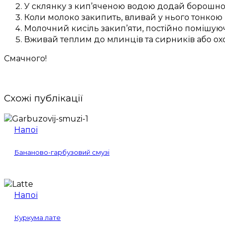
У склянку з кип’яченою водою додай борошно
Коли молоко закипить, вливай у нього тонкою
Молочний кисіль закип’яти, постійно помішую
Вживай теплим до млинців та сирників або ох
Смачного!
Схожі публікації
Напої
Бананово-гарбузовий смузі
Напої
Куркума лате