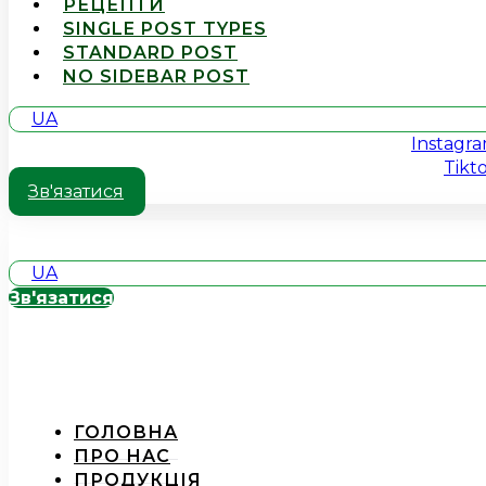
РЕЦЕПТИ
SINGLE POST TYPES
STANDARD POST
NO SIDEBAR POST
UA
Instagr
Tikt
Зв'язатися
UA
Зв'язатися
ГОЛОВНА
ПРО НАС
ПРОДУКЦІЯ