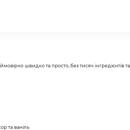
мовірно швидко та просто, без тисяч інгредієнтів та
ор та ваніль