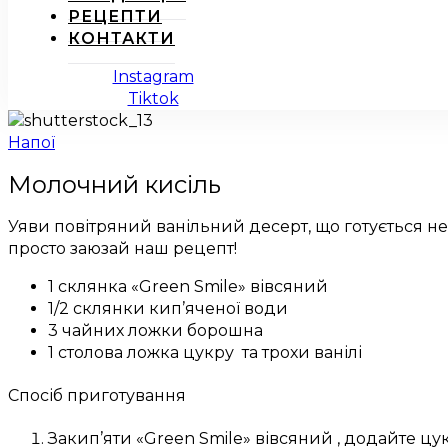
РЕЦЕПТИ
КОНТАКТИ
Instagram
Tiktok
Напої
Молочний кисіль
Уяви повітряний ванільний десерт, що готується ней
просто заюзай наш рецепт!
1 склянка «Green Smile» вівсяний
1/2 склянки кип’яченої води
3 чайних ложки борошна
1 столова ложка цукру
та трохи ванілі
Спосіб приготування
Закип’яти «Green Smile» вівсяний , додайте цук